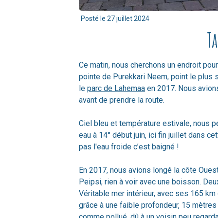
Posté le
27 juillet 2024
Ta
Ce matin, nous cherchons un endroit pour
pointe de Purekkari Neem, point le plus 
le
parc de Lahemaa
en 2017. Nous avion
avant de prendre la route.
Ciel bleu et température estivale, nous p
eau à 14° début juin, ici fin juillet dans 
pas l'eau froide c’est baigné !
En 2017, nous avions longé la côte Ouest d
Peipsi, rien à voir avec une boisson. Deu
Véritable mer intérieur, avec ses 165 km
grâce à une faible profondeur, 15 mètr
comme pollué, dû à un voisin peu regarda