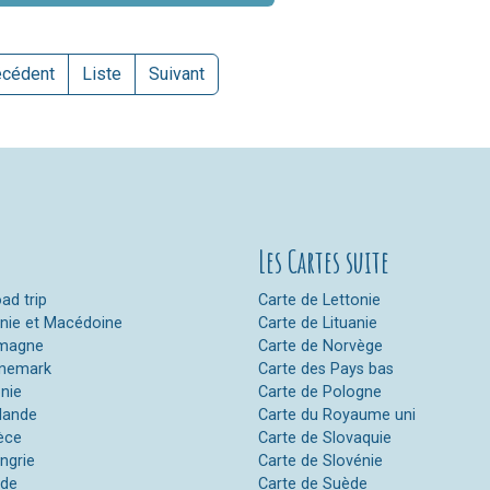
écédent
Liste
Suivant
Les Cartes suite
ad trip
Carte de Lettonie
anie et Macédoine
Carte de Lituanie
emagne
Carte de Norvège
anemark
Carte des Pays bas
onie
Carte de Pologne
nlande
Carte du Royaume uni
èce
Carte de Slovaquie
ngrie
Carte de Slovénie
nde
Carte de Suède