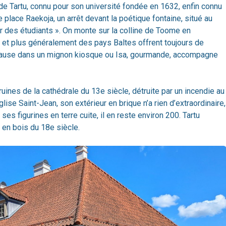
 de Tartu, connu pour son université fondée en 1632, enfin connu
 place Raekoja, un arrêt devant la poétique fontaine, situé au
ser des étudiants ». On monte sur la colline de Toome en
s et plus généralement des pays Baltes offrent toujours de
pause dans un mignon kiosque ou Isa, gourmande, accompagne
 ruines de la cathédrale du 13e siècle, détruite par un incendie au
glise Saint-Jean, son extérieur en brique n’a rien d’extraordinaire,
ses figurines en terre cuite, il en reste environ 200. Tartu
en bois du 18e siècle.