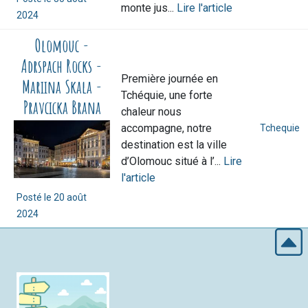
monte jus...
Lire l'article
2024
Olomouc -
Adrspach Rocks -
Première journée en
Mariina Skala -
Tchéquie, une forte
Pravcicka Brana
chaleur nous
accompagne, notre
Tchequie
destination est la ville
d’Olomouc situé à l’...
Lire
l'article
Posté le
20 août
2024