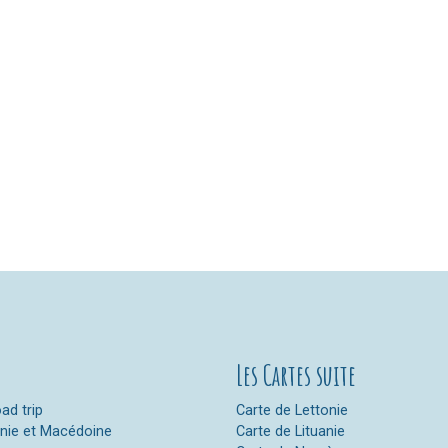
Les Cartes suite
ad trip
Carte de Lettonie
anie et Macédoine
Carte de Lituanie