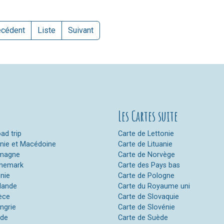
écédent
Liste
Suivant
Les Cartes suite
ad trip
Carte de Lettonie
anie et Macédoine
Carte de Lituanie
emagne
Carte de Norvège
anemark
Carte des Pays bas
onie
Carte de Pologne
nlande
Carte du Royaume uni
èce
Carte de Slovaquie
ngrie
Carte de Slovénie
nde
Carte de Suède