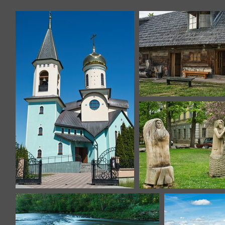
kuldiga-4
lettonie-1-2
kuldiga-36