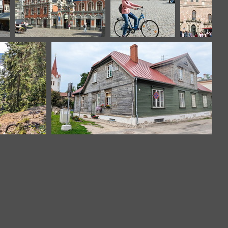
Riga panorama
riga-33
riga
Cesis