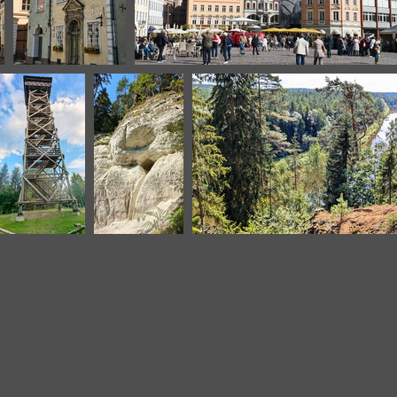
riga-21
riga-25
Lettonie
Vallée de la
Vallée de la gaujas
gaujas