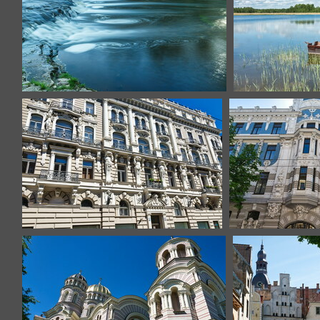
lettonie-10
le
riga-7
r