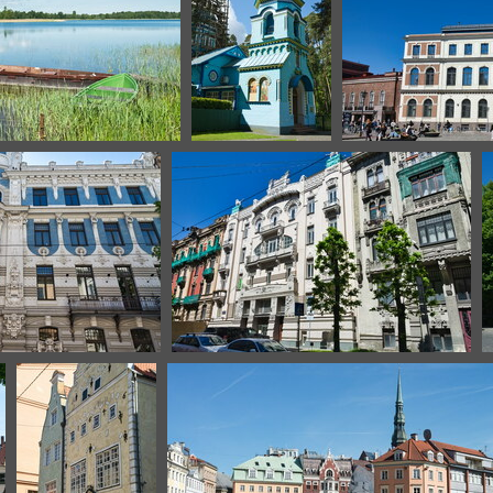
ttonie-18
riga-1
ri
iga-8
riga-9