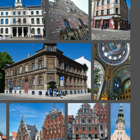
ga-2
riga-3
riga-6
riga-13
riga-17