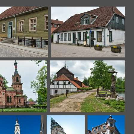
kuldiga-28
kuldiga-32
uldiga-40
lettonie-3